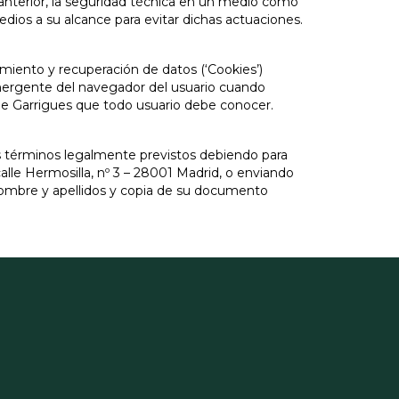
nterior, la seguridad técnica en un medio como
dios a su alcance para evitar dichas actuaciones.
amiento y recuperación de datos (‘Cookies’)
emergente del navegador del usuario cuando
 de Garrigues que todo usuario debe conocer.
os términos legalmente previstos debiendo para
alle Hermosilla, nº 3 – 28001 Madrid, o enviando
ombre y apellidos y copia de su documento