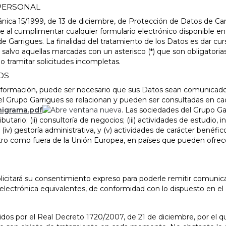
 PERSONAL
nica 15/1999, de 13 de diciembre, de Protección de Datos de Ca
te al cumplimentar cualquier formulario electrónico disponible en 
de Garrigues. La finalidad del tratamiento de los Datos es dar cur
, salvo aquellas marcadas con un asterisco (*) que son obligatoria
no tramitar solicitudes incompletas.
OS
e información, puede ser necesario que sus Datos sean comunicad
el Grupo Garrigues se relacionan y pueden ser consultadas en 
nigrama.pdf
. Las sociedades del Grupo Ga
ributario; (ii) consultoría de negocios; (iii) actividades de estudi
l; (iv) gestoría administrativa, y (v) actividades de carácter bené
tro como fuera de la Unión Europea, en países que pueden ofrece
solicitará su consentimiento expreso para poderle remitir comunic
lectrónica equivalentes, de conformidad con lo dispuesto en el a
idos por el Real Decreto 1720/2007, de 21 de diciembre, por el 