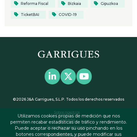
Reforma Fiscal
Bizkaia
Gipuzkoa
TicketBAI
COVID-19
©2026 J&A Garrigues, S.L.P. Todos los derechos reservados
Sobre nosotros
Utilizamos cookies propias de medición que nos
Contacto
permiten recabar estadísticas de tráfico y rendimiento.
Términos y condiciones
Puede aceptar o rechazar su uso pinchando en los
botones correspondientes, y puede modificar sus
Política de privacidad