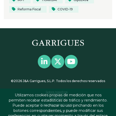
Reforma Fiscal
COVID-19
©2026 J&A Garrigues, S.L.P. Todos los derechos reservados
Sobre nosotros
Utilizamos cookies propias de medición que nos
Contacto
permiten recabar estadísticas de tráfico y rendimiento.
Términos y condiciones
Puede aceptar o rechazar su uso pinchando en los
botones correspondientes, y puede modificar sus
Política de privacidad
preferencias en cualquier momento a través del enlace