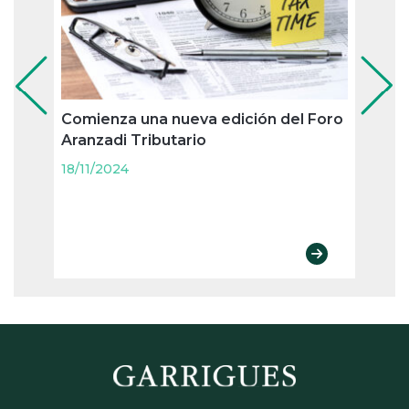
Comienza una nueva edición del Foro
Bizka
Aranzadi Tributario
contr
18/11/2024
18/11