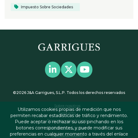
Impuesto Sobre Sociedades
©2026 J&A Garrigues, S.L.P. Todos los derechos reservados
Sobre nosotros
Utilizamos cookies propias de medición que nos
Contacto
permiten recabar estadísticas de tráfico y rendimiento.
Términos y condiciones
Puede aceptar o rechazar su uso pinchando en los
botones correspondientes, y puede modificar sus
Política de privacidad
preferencias en cualquier momento a través del enlace
Política de cookies