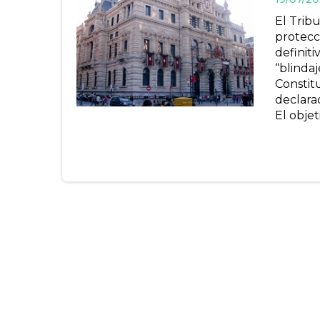
El Trib
protecc
definit
“blindaj
Constitu
declarad
El objet