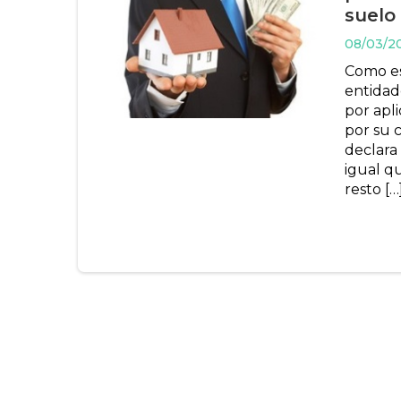
suelo
08/03/2
Como es 
entidade
por apli
por su 
declara
igual qu
resto […