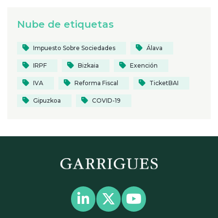
Nube de etiquetas
Impuesto Sobre Sociedades
Álava
IRPF
Bizkaia
Exención
IVA
Reforma Fiscal
TicketBAI
Gipuzkoa
COVID-19