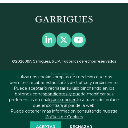
©2026 J&A Garrigues, S.L.P. Todos los derechos reservados
Sobre nosotros
Utilizamos cookies propias de medición que nos
Contacto
permiten recabar estadísticas de tráfico y rendimiento.
Términos y condiciones
Puede aceptar o rechazar su uso pinchando en los
botones correspondientes, y puede modificar sus
Política de privacidad
preferencias en cualquier momento a través del enlace
Política de cookies
que encontrará al pie de la web.
RSS
Puede obtener más información consultando nuestra
Política de Cookies
ACEPTAR
RECHAZAR