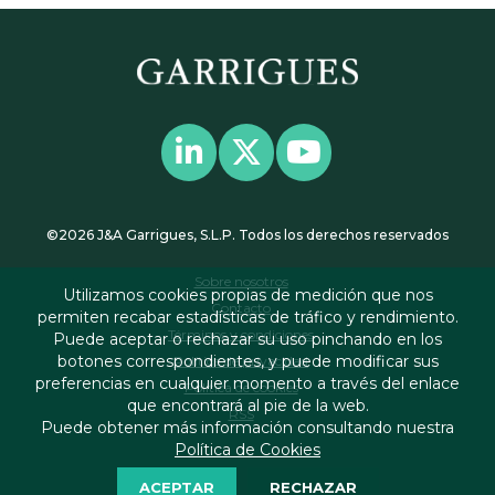
©2026 J&A Garrigues, S.L.P. Todos los derechos reservados
Sobre nosotros
Utilizamos cookies propias de medición que nos
Contacto
permiten recabar estadísticas de tráfico y rendimiento.
Términos y condiciones
Puede aceptar o rechazar su uso pinchando en los
botones correspondientes, y puede modificar sus
Política de privacidad
preferencias en cualquier momento a través del enlace
Política de cookies
que encontrará al pie de la web.
RSS
Puede obtener más información consultando nuestra
Política de Cookies
ACEPTAR
RECHAZAR