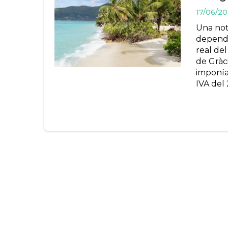
17/06/20
Una not
depende
real del
de Gràci
imponía
IVA del