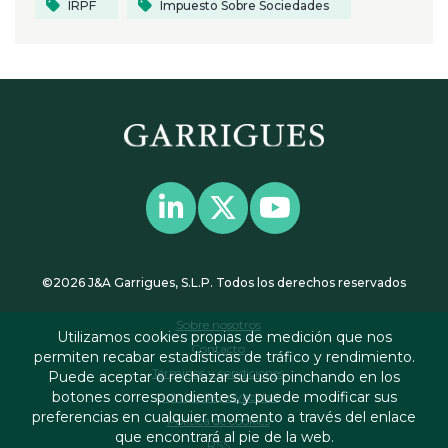
IRPF
Impuesto Sobre Sociedades
©2026 J&A Garrigues, S.L.P. Todos los derechos reservados
Sobre nosotros
Utilizamos cookies propias de medición que nos
Contacto
permiten recabar estadísticas de tráfico y rendimiento.
Términos y condiciones
Puede aceptar o rechazar su uso pinchando en los
botones correspondientes, y puede modificar sus
Política de privacidad
preferencias en cualquier momento a través del enlace
Política de cookies
que encontrará al pie de la web.
RSS