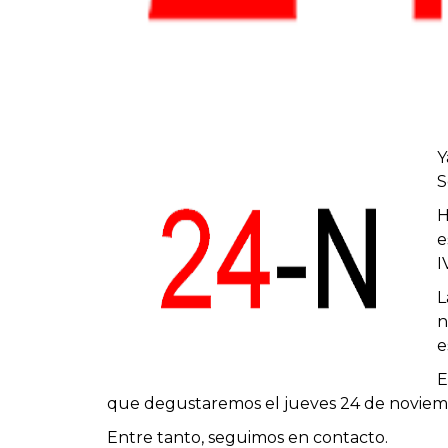
Y
S
H
e
I
L
n
e
E
que degustaremos el
jueves
24 de novie
Entre tanto, seguimos en contacto.