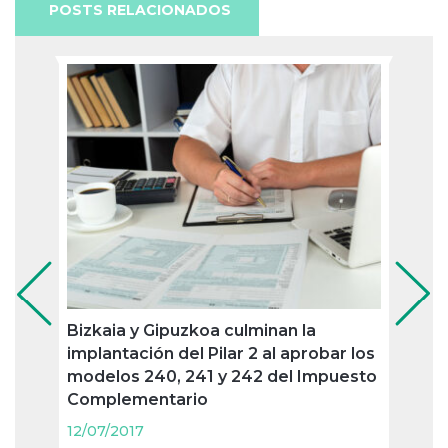
POSTS RELACIONADOS
Bizkaia y Gipuzkoa culminan la
Pago
implantación del Pilar 2 al aprobar los
oblig
modelos 240, 241 y 242 del Impuesto
trime
Complementario
12/07
12/07/2017