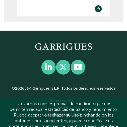
©2026 J&A Garrigues, S.L.P. Todos los derechos reservados
Sobre nosotros
Utilizamos cookies propias de medición que nos
Contacto
permiten recabar estadísticas de tráfico y rendimiento.
Términos y condiciones
Puede aceptar o rechazar su uso pinchando en los
botones correspondientes, y puede modificar sus
Política de privacidad
preferencias en cualquier momento a través del enlace