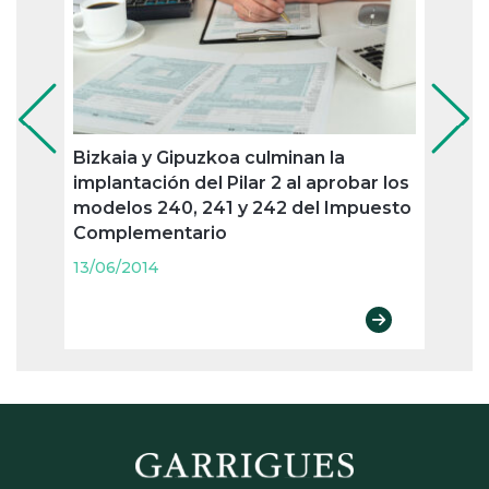
Bizkaia y Gipuzkoa culminan la
Pago
implantación del Pilar 2 al aprobar los
oblig
modelos 240, 241 y 242 del Impuesto
trime
Complementario
13/06
13/06/2014