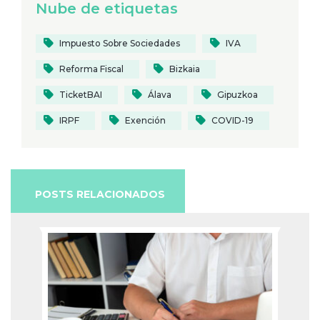
Nube de etiquetas
Impuesto Sobre Sociedades
IVA
Reforma Fiscal
Bizkaia
TicketBAI
Álava
Gipuzkoa
IRPF
Exención
COVID-19
POSTS RELACIONADOS