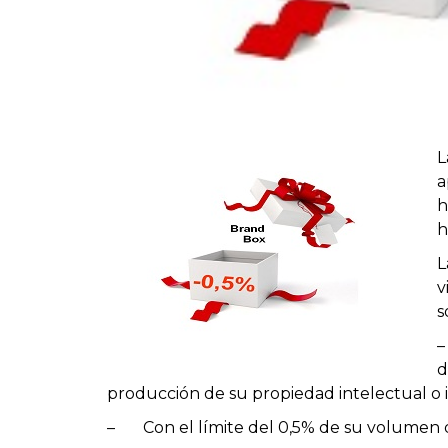
L
a
h
h
L
v
s
–
d
producción de su propiedad intelectual o 
–
Con el límite del 0,5% de su volumen 