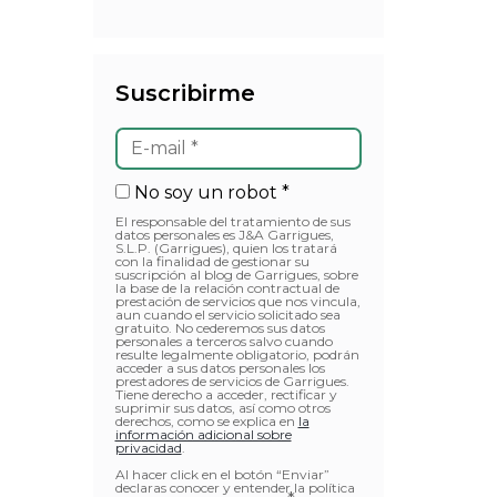
Suscribirme
No soy un robot *
El responsable del tratamiento de sus
datos personales es J&A Garrigues,
S.L.P. (Garrigues), quien los tratará
con la finalidad de gestionar su
suscripción al blog de Garrigues, sobre
la base de la relación contractual de
prestación de servicios que nos vincula,
aun cuando el servicio solicitado sea
gratuito. No cederemos sus datos
personales a terceros salvo cuando
resulte legalmente obligatorio, podrán
acceder a sus datos personales los
prestadores de servicios de Garrigues.
Tiene derecho a acceder, rectificar y
suprimir sus datos, así como otros
derechos, como se explica en
la
información adicional sobre
privacidad
.
Al hacer click en el botón “Enviar”
declaras conocer y entender la política