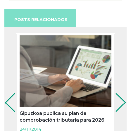
POSTS RELACIONADOS
Álava
decl
Gipuzkoa publica su plan de
comprobación tributaria para 2026
24/11
24/11/2014