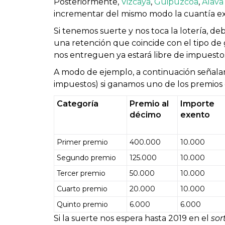
Posteriormente,
Vizcaya
,
Guipúzcoa
,
Álava
incrementar del mismo modo la cuantía e
Si tenemos suerte y nos toca la lotería, d
una retención que coincide con el tipo de
nos entreguen ya estará libre de impuesto
A modo de ejemplo, a continuación señala
impuestos) si ganamos uno de los premios 
Categoría
Premio al
Importe
décimo
exento
Primer premio
400.000
10.000
Segundo premio
125.000
10.000
Tercer premio
50.000
10.000
Cuarto premio
20.000
10.000
Quinto premio
6.000
6.000
Si la suerte nos espera hasta 2019 en el
sor