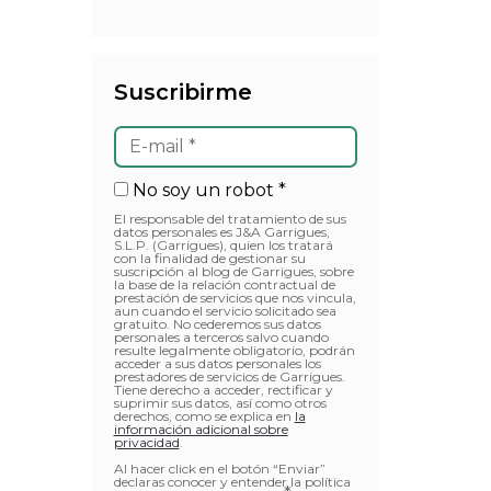
Suscribirme
No soy un robot *
El responsable del tratamiento de sus
datos personales es J&A Garrigues,
S.L.P. (Garrigues), quien los tratará
con la finalidad de gestionar su
suscripción al blog de Garrigues, sobre
la base de la relación contractual de
prestación de servicios que nos vincula,
aun cuando el servicio solicitado sea
gratuito. No cederemos sus datos
personales a terceros salvo cuando
resulte legalmente obligatorio, podrán
acceder a sus datos personales los
prestadores de servicios de Garrigues.
Tiene derecho a acceder, rectificar y
suprimir sus datos, así como otros
derechos, como se explica en
la
información adicional sobre
privacidad
.
Al hacer click en el botón “Enviar”
declaras conocer y entender la política