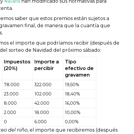
y
han modificado sus normativas para
Navarra
xenta.
ebemos saber que estos premios están sujetos a
 gravamen final, de manera que la cuantía que
s.
mos el importe que podríamos recibir (después de
del sorteo de Navidad del próximo sábado:
Impuestos
Importe a
Tipo
(20%)
percibir
efectivo de
gravamen
78.000
322.000
19,50%
23.000
102.000
18,40%
8.000
42.000
16,00%
2.000
18.000
10,00%
0
6.000
0,00%
teo del niño
, el importe que recibiremos (después