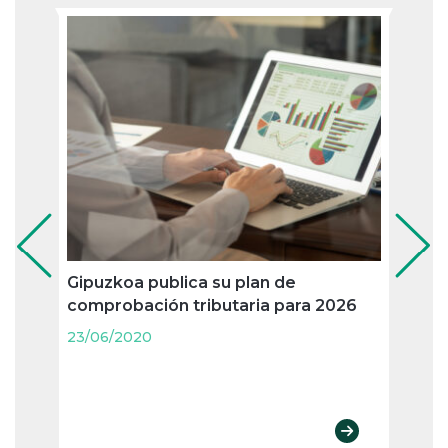
Gipuzkoa publica su plan de
Bizka
comprobación tributaria para 2026
juris
23/06/2020
23/06