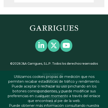
©2026 J&A Garrigues, S.L.P. Todos los derechos reservados
Sobre nosotros
Utilizamos cookies propias de medición que nos
Contacto
permiten recabar estadísticas de tráfico y rendimiento.
Términos y condiciones
Puede aceptar o rechazar su uso pinchando en los
botones correspondientes, y puede modificar sus
Política de privacidad
preferencias en cualquier momento a través del enlace
Política de cookies
que encontrará al pie de la web.
RSS
Puede obtener más información consultando nuestra