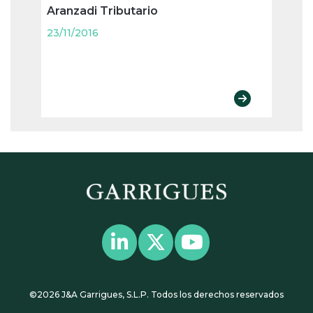
Aranzadi Tributario
contr
23/11/2016
23/11
©2026 J&A Garrigues, S.L.P. Todos los derechos reservados