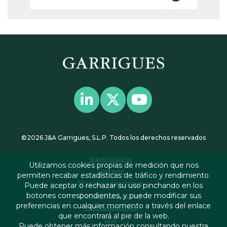
©2026 J&A Garrigues, S.L.P. Todos los derechos reservados
Sobre nosotros
Utilizamos cookies propias de medición que nos
Contacto
permiten recabar estadísticas de tráfico y rendimiento.
Términos y condiciones
Puede aceptar o rechazar su uso pinchando en los
botones correspondientes, y puede modificar sus
Política de privacidad
preferencias en cualquier momento a través del enlace
Política de cookies
que encontrará al pie de la web.
RSS
Puede obtener más información consultando nuestra