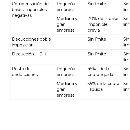
Compensación de
Pequeña
Sin límite
Sin
bases imponibles
empresa
lím
negativas
Mediana y
70% de la base
Sin
gran
imponible
lím
empresa
previa
Deducciones doble
Sin límite
Sin
imposición
lím
Deducción I+D+i
Sin límite
Sin
lím
Resto de
Pequeña
45% de la
Sin
deducciones
empresa
cuota líquida
lím
Mediana y
35% de la cuota
Sin
gran
líquida
lím
empresa