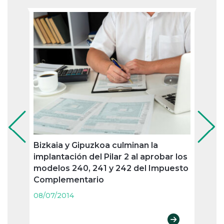
Bizkaia y Gipuzkoa culminan la
Pago
implantación del Pilar 2 al aprobar los
oblig
modelos 240, 241 y 242 del Impuesto
trime
Complementario
08/07
08/07/2014