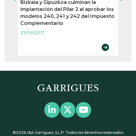
Bizkaia y Gipuzkoa culminan la
Pago
implantación del Pilar 2 al aprobar los
oblig
modelos 240, 241 y 242 del Impuesto
trime
Complementario
27/09
27/09/2017
©2026 J&A Garrigues, S.L.P. Todos los derechos reservados