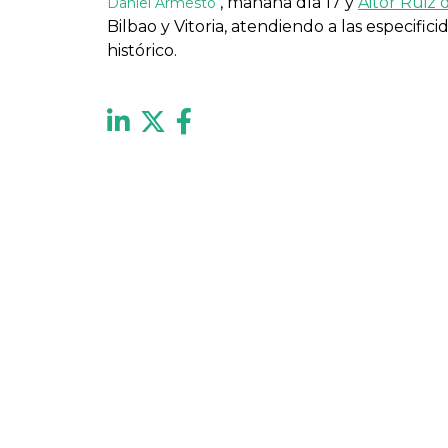
, mañana día 17 y
Aitor Ruiz 
Daniel Armesto
Bilbao y Vitoria, atendiendo a las especific
histórico.