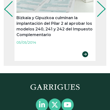
Bizkaia y Gipuzkoa culminan la
Pago
implantación del Pilar 2 al aprobar los
oblig
modelos 240, 241 y 242 del Impuesto
trime
Complementario
05/05
05/05/2014