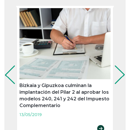
Bizkaia y Gipuzkoa culminan la
Pago
implantación del Pilar 2 al aprobar los
oblig
modelos 240, 241 y 242 del Impuesto
trime
Complementario
13/05
13/05/2019