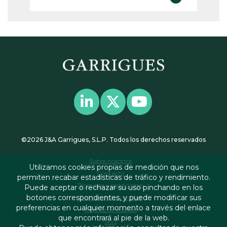
©2026 J&A Garrigues, S.L.P. Todos los derechos reservados
Sobre nosotros
Utilizamos cookies propias de medición que nos
Contacto
permiten recabar estadísticas de tráfico y rendimiento.
Términos y condiciones
Puede aceptar o rechazar su uso pinchando en los
botones correspondientes, y puede modificar sus
Política de privacidad
preferencias en cualquier momento a través del enlace
Política de cookies
que encontrará al pie de la web.
RSS