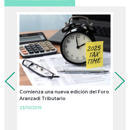
Comienza una nueva edición del Foro
Bizka
Aranzadi Tributario
contr
23/10/2015
23/10