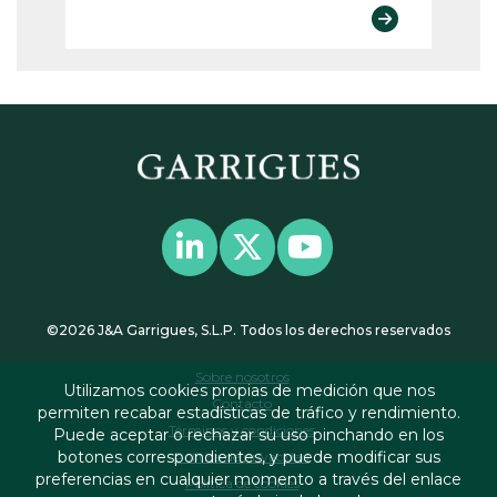
©2026 J&A Garrigues, S.L.P. Todos los derechos reservados
Sobre nosotros
Utilizamos cookies propias de medición que nos
Contacto
permiten recabar estadísticas de tráfico y rendimiento.
Términos y condiciones
Puede aceptar o rechazar su uso pinchando en los
botones correspondientes, y puede modificar sus
Política de privacidad
preferencias en cualquier momento a través del enlace
Política de cookies