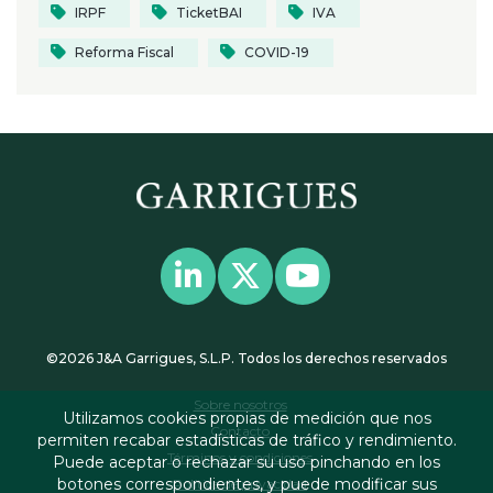
IRPF
TicketBAI
IVA
Reforma Fiscal
COVID-19
©2026 J&A Garrigues, S.L.P. Todos los derechos reservados
Sobre nosotros
Utilizamos cookies propias de medición que nos
Contacto
permiten recabar estadísticas de tráfico y rendimiento.
Términos y condiciones
Puede aceptar o rechazar su uso pinchando en los
botones correspondientes, y puede modificar sus
Política de privacidad