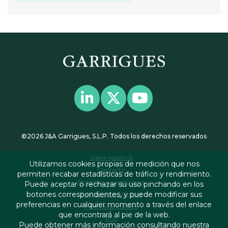
©2026 J&A Garrigues, S.L.P. Todos los derechos reservados
Sobre nosotros
Utilizamos cookies propias de medición que nos
Contacto
permiten recabar estadísticas de tráfico y rendimiento.
Términos y condiciones
Puede aceptar o rechazar su uso pinchando en los
botones correspondientes, y puede modificar sus
Política de privacidad
preferencias en cualquier momento a través del enlace
Política de cookies
que encontrará al pie de la web.
RSS
Puede obtener más información consultando nuestra