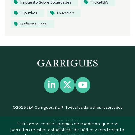
Impuesto Sobre Sociedades
TicketBAI
Gipuzkoa
Exención
Reforma Fiscal
©2026 J&A Garrigues, S.L.P. Todos los derechos reservados
Sobre nosotros
Utilizamos cookies propias de medición que nos
Contacto
permiten recabar estadísticas de tráfico y rendimiento.
Términos y condiciones