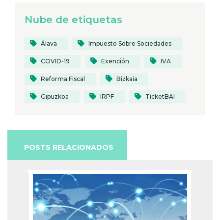
Nube de etiquetas
Álava
Impuesto Sobre Sociedades
COVID-19
Exención
IVA
Reforma Fiscal
Bizkaia
Gipuzkoa
IRPF
TicketBAI
POSTS RELACIONADOS