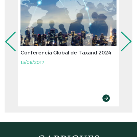
Conferencia Global de Taxand 2024
Se in
el Fr
13/06/2017
Bizka
comp
las 
en m
vinc
13/06