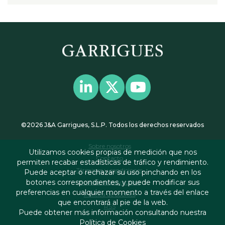
©2026 J&A Garrigues, S.L.P. Todos los derechos reservados
Sobre nosotros
Utilizamos cookies propias de medición que nos
Contacto
permiten recabar estadísticas de tráfico y rendimiento.
Términos y condiciones
Puede aceptar o rechazar su uso pinchando en los
botones correspondientes, y puede modificar sus
Política de privacidad
preferencias en cualquier momento a través del enlace
Política de cookies
que encontrará al pie de la web.
RSS
Puede obtener más información consultando nuestra
Política de Cookies