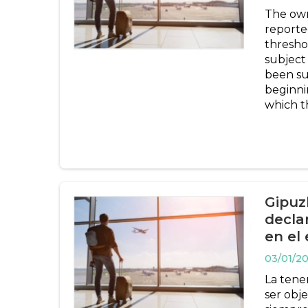
The own
reporte
thresho
subject
been su
beginni
which t
Gipuz
decla
en el
03/01/2
La tene
ser obj