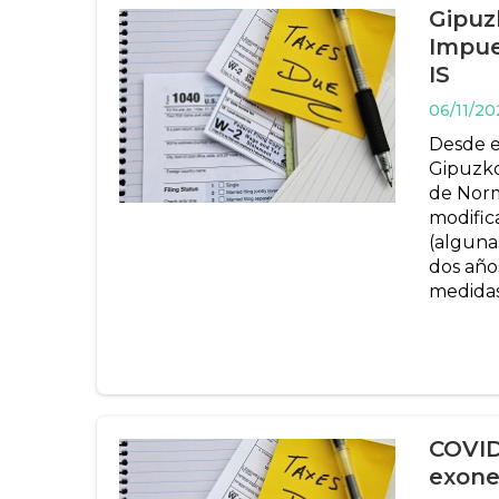
Gipuz
Impue
IS
06/11/2
Desde e
Gipuzko
de Norm
modifica
(alguna
dos año
medidas
COVID
exoner