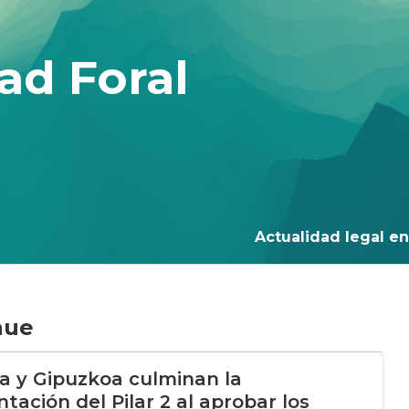
ad Foral
Actualidad legal en 
nue
ia y Gipuzkoa culminan la
tación del Pilar 2 al aprobar los