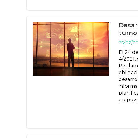
Desar
turno
25/02/2
El 24 d
4/2021,
Reglame
obligaci
desarro
informa
planifi
guipuzco