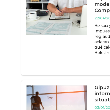
model
Comp
22/04/2
Bizkaia 
Impuest
reglas d
aclaran
qué cale
Boletín 
Gipuz
infor
situa
03/01/2