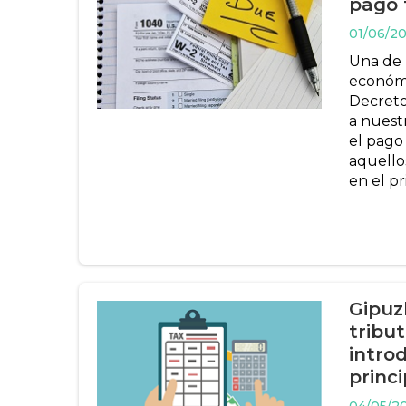
pago 
01/06/2
Una de 
económi
Decreto
a nuestr
el pago
aquello
en el p
Gipuz
tribut
intro
princ