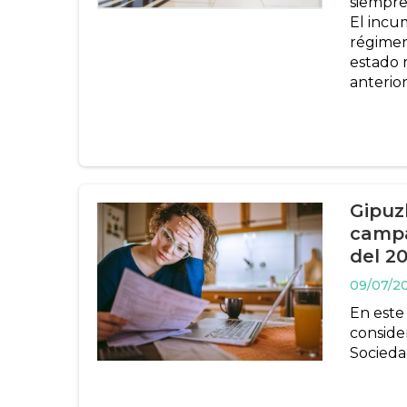
siempre
El incu
régimen
estado 
anterior
Gipuz
campa
del 2
09/07/2
En este
conside
Socieda